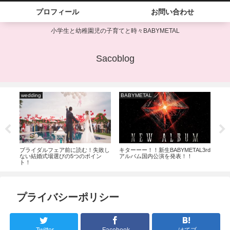
プロフィール
お問い合わせ
小学生と幼稚園児の子育てと時々BABYMETAL
Sacoblog
wedding
BABYMETAL
子
ジャ
ブライダルフェア前に読む！失敗し
キターーー！！新生BABYMETAL3rd
予約
ない結婚式場選びの5つのポイン
アルバム国内公演を発表！！
セル
ト！
プライバシーポリシー