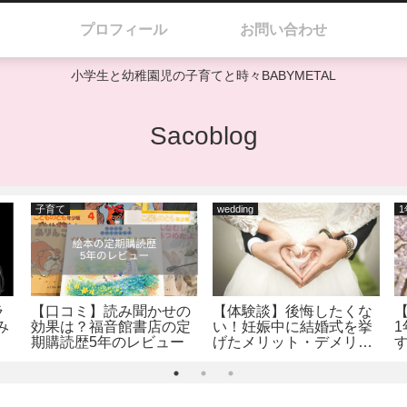
プロフィール
お問い合わせ
小学生と幼稚園児の子育てと時々BABYMETAL
Sacoblog
子育て
wedding
ラ
【口コミ】読み聞かせの
【体験談】後悔したくな
み
効果は？福音館書店の定
い！妊娠中に結婚式を挙
期購読歴5年のレビュー
げたメリット・デメリッ
ト