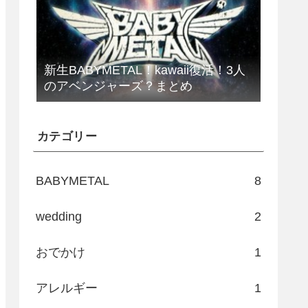
新生BABYMETAL！kawaii復活！3人
のアベンジャーズ？まとめ
カテゴリー
BABYMETAL
8
wedding
2
おでかけ
1
アレルギー
1