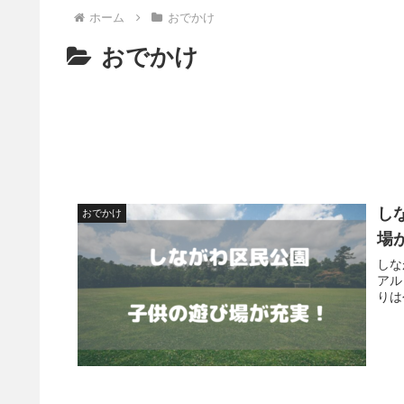
ホーム
おでかけ
おでかけ
し
おでかけ
場
しな
アル
りは