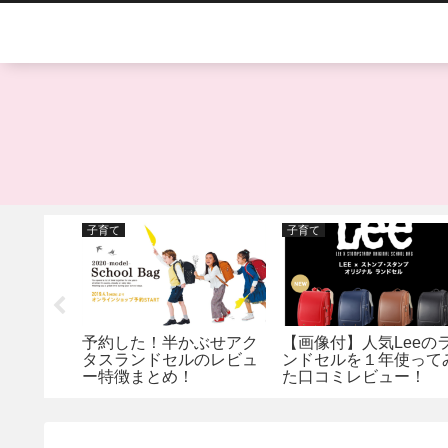
子育て
子育て
L】3人の
予約した！半かぶせアク
【画像付】人気Leeの
が出揃っ
タスランドセルのレビュ
ンドセルを１年使って
ー特徴まとめ！
た口コミレビュー！