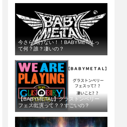
今さら聞けない！！BABYMETALっ
て何？誰？凄いの？
【BABYMETAL】グラストンベリー
フェス出演って？？すごいの？